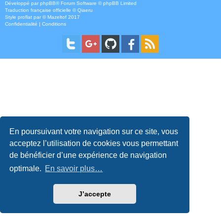
Développé par
phpBB
® Forum Software © phpBB Limited
Traduction française officielle
©
Qiaeru
Style
proflat
par ©
Mazeltof
2017
Confidentialité
|
Conditions
En poursuivant votre navigation sur ce site, vous
acceptez l’utilisation de cookies vous permettant
de bénéficier d’une expérience de navigation
optimale.
En savoir plus…
J’accepte