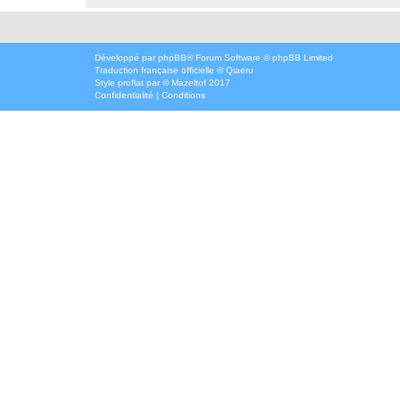
Développé par
phpBB
® Forum Software © phpBB Limited
Traduction française officielle
©
Qiaeru
Style
proflat
par ©
Mazeltof
2017
Confidentialité
|
Conditions