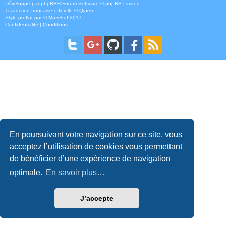
Développé par
phpBB
® Forum Software © phpBB Limited
Traduction française officielle
©
Qiaeru
Style
proflat
par ©
Mazeltof
2017
Confidentialité
|
Conditions
En poursuivant votre navigation sur ce site, vous
acceptez l’utilisation de cookies vous permettant
de bénéficier d’une expérience de navigation
optimale.
En savoir plus…
J’accepte