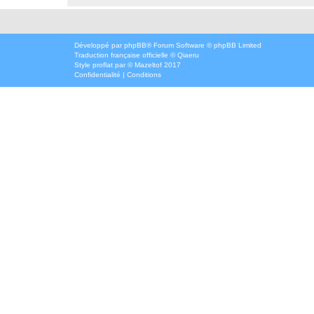
Développé par
phpBB
® Forum Software © phpBB Limited
Traduction française officielle
©
Qiaeru
Style
proflat
par ©
Mazeltof
2017
Confidentialité
|
Conditions