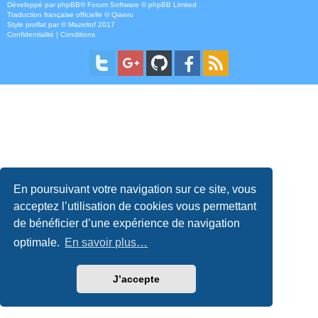
Développé par
phpBB
® Forum Software © phpBB Limited
Traduction française officielle
©
Qiaeru
Style
proflat
par ©
Mazeltof
2017
Confidentialité
|
Conditions
En poursuivant votre navigation sur ce site, vous
acceptez l’utilisation de cookies vous permettant
de bénéficier d’une expérience de navigation
optimale.
En savoir plus…
J’accepte