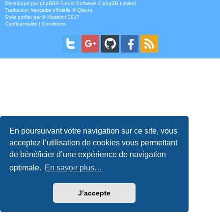
Développé par
phpBB
® Forum Software © phpBB Limited
Traduction française officielle
©
Qiaeru
Style
proflat
par ©
Mazeltof
2017
Confidentialité
|
Conditions
En poursuivant votre navigation sur ce site, vous
acceptez l’utilisation de cookies vous permettant
de bénéficier d’une expérience de navigation
optimale.
En savoir plus…
J’accepte