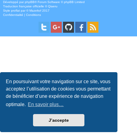
Développé par
phpBB
® Forum Software © phpBB Limited
Traduction française officielle
©
Qiaeru
Style
proflat
par ©
Mazeltof
2017
Confidentialité
|
Conditions
En poursuivant votre navigation sur ce site, vous
acceptez l’utilisation de cookies vous permettant
de bénéficier d’une expérience de navigation
optimale.
En savoir plus…
J’accepte