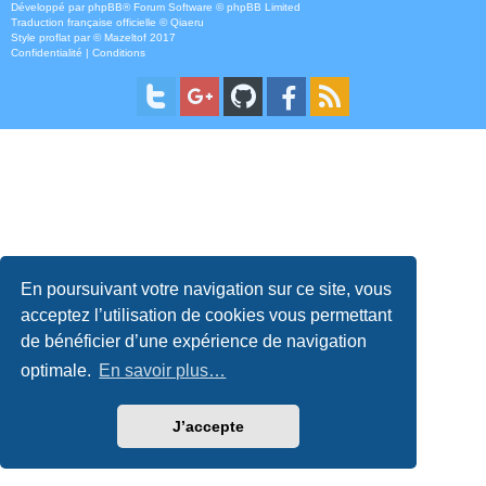
Développé par
phpBB
® Forum Software © phpBB Limited
Traduction française officielle
©
Qiaeru
Style
proflat
par ©
Mazeltof
2017
Confidentialité
|
Conditions
En poursuivant votre navigation sur ce site, vous
acceptez l’utilisation de cookies vous permettant
de bénéficier d’une expérience de navigation
optimale.
En savoir plus…
J’accepte