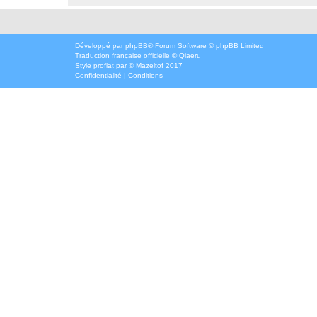
Développé par
phpBB
® Forum Software © phpBB Limited
Traduction française officielle
©
Qiaeru
Style
proflat
par ©
Mazeltof
2017
Confidentialité
|
Conditions