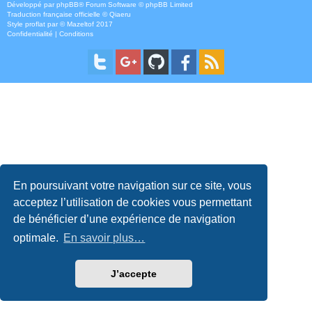
Développé par
phpBB
® Forum Software © phpBB Limited
Traduction française officielle
©
Qiaeru
Style
proflat
par ©
Mazeltof
2017
Confidentialité
|
Conditions
En poursuivant votre navigation sur ce site, vous
acceptez l’utilisation de cookies vous permettant
de bénéficier d’une expérience de navigation
optimale.
En savoir plus…
J’accepte