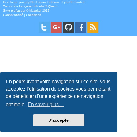
Développé par
phpBB
® Forum Software © phpBB Limited
Traduction française officielle
©
Qiaeru
Style
proflat
par ©
Mazeltof
2017
Confidentialité
|
Conditions
En poursuivant votre navigation sur ce site, vous
acceptez l’utilisation de cookies vous permettant
de bénéficier d’une expérience de navigation
optimale.
En savoir plus…
J’accepte