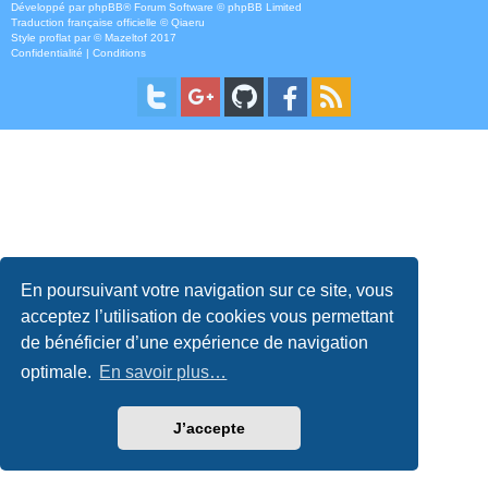
Développé par
phpBB
® Forum Software © phpBB Limited
Traduction française officielle
©
Qiaeru
Style
proflat
par ©
Mazeltof
2017
Confidentialité
|
Conditions
En poursuivant votre navigation sur ce site, vous
acceptez l’utilisation de cookies vous permettant
de bénéficier d’une expérience de navigation
optimale.
En savoir plus…
J’accepte