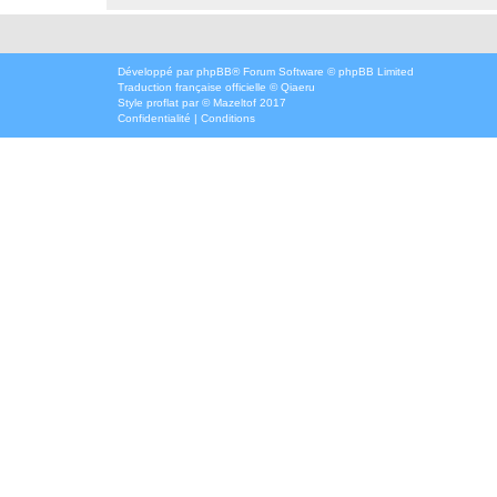
Développé par
phpBB
® Forum Software © phpBB Limited
Traduction française officielle
©
Qiaeru
Style
proflat
par ©
Mazeltof
2017
Confidentialité
|
Conditions