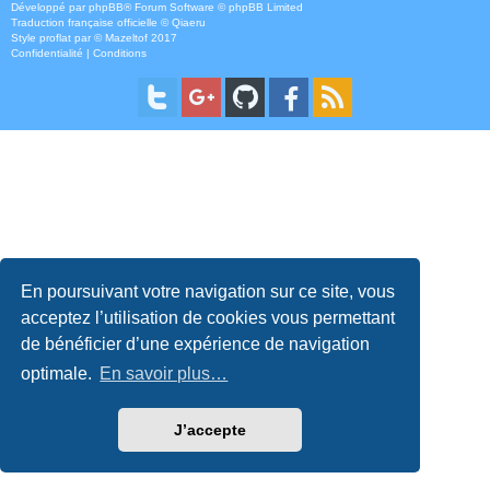
Développé par
phpBB
® Forum Software © phpBB Limited
Traduction française officielle
©
Qiaeru
Style
proflat
par ©
Mazeltof
2017
Confidentialité
|
Conditions
En poursuivant votre navigation sur ce site, vous
acceptez l’utilisation de cookies vous permettant
de bénéficier d’une expérience de navigation
optimale.
En savoir plus…
J’accepte