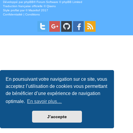
Développé par
phpBB
® Forum Software © phpBB Limited
Traduction française officielle
©
Qiaeru
Style
proflat
par ©
Mazeltof
2017
Confidentialité
|
Conditions
En poursuivant votre navigation sur ce site, vous
acceptez l’utilisation de cookies vous permettant
de bénéficier d’une expérience de navigation
optimale.
En savoir plus…
J’accepte