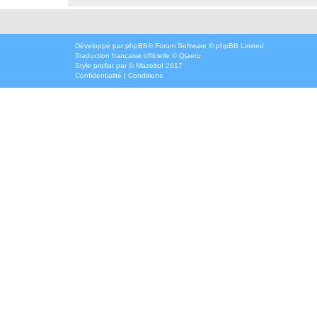
Développé par
phpBB
® Forum Software © phpBB Limited
Traduction française officielle
©
Qiaeru
Style
proflat
par ©
Mazeltof
2017
Confidentialité
|
Conditions