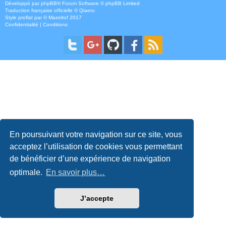
Développé par
phpBB
® Forum Software © phpBB Limited
Traduction française officielle
©
Qiaeru
Style
proflat
par ©
Mazeltof
2017
Confidentialité
|
Conditions
En poursuivant votre navigation sur ce site, vous
acceptez l’utilisation de cookies vous permettant
de bénéficier d’une expérience de navigation
optimale.
En savoir plus…
J’accepte