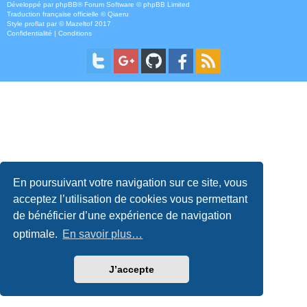
Développé par
phpBB
® Forum Software © phpBB Limited
Traduction française officielle
©
Qiaeru
Style
proflat
par ©
Mazeltof
2017
Confidentialité
|
Conditions
En poursuivant votre navigation sur ce site, vous
acceptez l’utilisation de cookies vous permettant
de bénéficier d’une expérience de navigation
optimale.
En savoir plus…
J’accepte