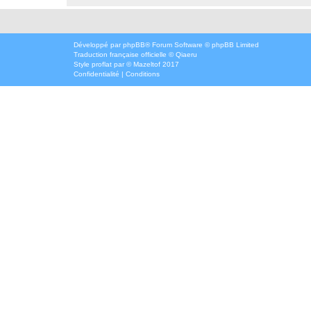
Développé par
phpBB
® Forum Software © phpBB Limited
Traduction française officielle
©
Qiaeru
Style
proflat
par ©
Mazeltof
2017
Confidentialité
|
Conditions