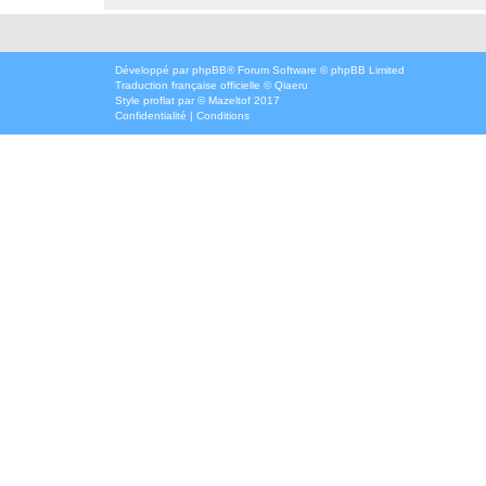
Développé par
phpBB
® Forum Software © phpBB Limited
Traduction française officielle
©
Qiaeru
Style
proflat
par ©
Mazeltof
2017
Confidentialité
|
Conditions