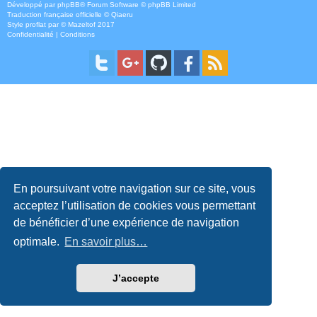
Développé par
phpBB
® Forum Software © phpBB Limited
Traduction française officielle
©
Qiaeru
Style
proflat
par ©
Mazeltof
2017
Confidentialité
|
Conditions
En poursuivant votre navigation sur ce site, vous
acceptez l’utilisation de cookies vous permettant
de bénéficier d’une expérience de navigation
optimale.
En savoir plus…
J’accepte