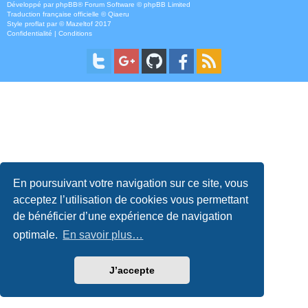
Développé par
phpBB
® Forum Software © phpBB Limited
Traduction française officielle
©
Qiaeru
Style
proflat
par ©
Mazeltof
2017
Confidentialité
|
Conditions
En poursuivant votre navigation sur ce site, vous
acceptez l’utilisation de cookies vous permettant
de bénéficier d’une expérience de navigation
optimale.
En savoir plus…
J’accepte