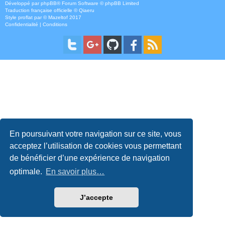
Développé par
phpBB
® Forum Software © phpBB Limited
Traduction française officielle
©
Qiaeru
Style
proflat
par ©
Mazeltof
2017
Confidentialité
|
Conditions
En poursuivant votre navigation sur ce site, vous
acceptez l’utilisation de cookies vous permettant
de bénéficier d’une expérience de navigation
optimale.
En savoir plus…
J’accepte