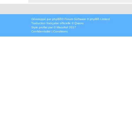
Développé par
phpBB
® Forum Software © phpBB Limited
Traduction française officielle
©
Qiaeru
Style
proflat
par ©
Mazeltof
2017
Confidentialité
|
Conditions