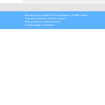
Développé par
phpBB
® Forum Software © phpBB Limited
Traduction française officielle
©
Qiaeru
Style
proflat
par ©
Mazeltof
2017
Confidentialité
|
Conditions