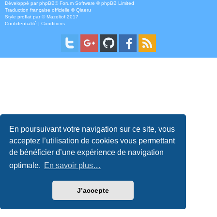
Développé par
phpBB
® Forum Software © phpBB Limited
Traduction française officielle
©
Qiaeru
Style
proflat
par ©
Mazeltof
2017
Confidentialité
|
Conditions
En poursuivant votre navigation sur ce site, vous
acceptez l’utilisation de cookies vous permettant
de bénéficier d’une expérience de navigation
optimale.
En savoir plus…
J’accepte