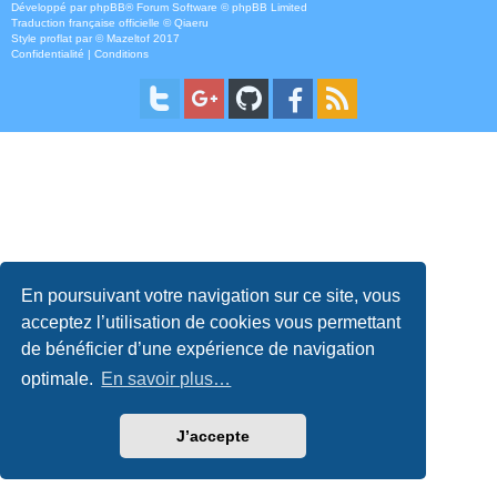
Développé par
phpBB
® Forum Software © phpBB Limited
Traduction française officielle
©
Qiaeru
Style
proflat
par ©
Mazeltof
2017
Confidentialité
|
Conditions
En poursuivant votre navigation sur ce site, vous
acceptez l’utilisation de cookies vous permettant
de bénéficier d’une expérience de navigation
optimale.
En savoir plus…
J’accepte