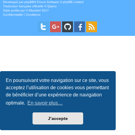
Développé par
phpBB
® Forum Software © phpBB Limited
Traduction française officielle
©
Qiaeru
Style
proflat
par ©
Mazeltof
2017
Confidentialité
|
Conditions
En poursuivant votre navigation sur ce site, vous
acceptez l’utilisation de cookies vous permettant
de bénéficier d’une expérience de navigation
optimale.
En savoir plus…
J’accepte